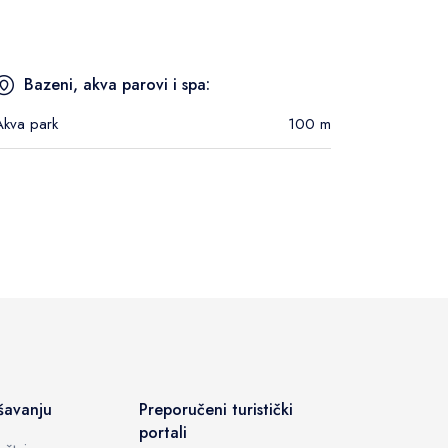
Bazeni, akva parovi i spa:
Akva park
100 m
šavanju
Preporučeni turistički
portali