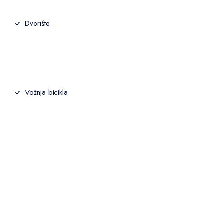
Dvorište
Vožnja bicikla