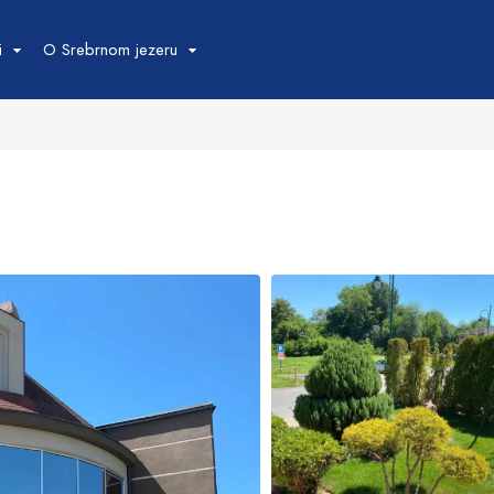
i
O Srebrnom jezeru