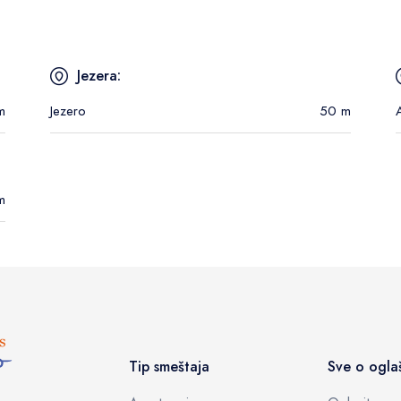
Jezera:
m
Jezero
50 m
m
Tip smeštaja
Sve o ogla