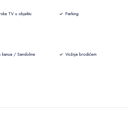
vska TV u objektu
Parking
 kanua / Sandoline
Vožnja brodićem