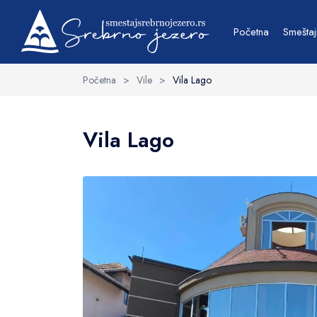
Osnovne informacije
Sadržaj
Okolina
Početna
Smeštaj
Početna
>
Vile
>
Vila Lago
Vila Lago