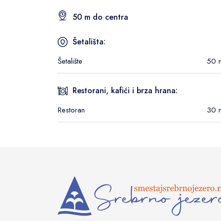
50 m do centra
Šetališta:
Šetalište
50 
Restorani, kafići i brza hrana:
Restoran
30 