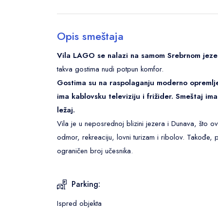
Opis smeštaja
Vila LAGO se nalazi na samom Srebrnom jeze
takva gostima nudi potpun komfor.
Gostima su na raspolaganju moderno opremlje
ima kablovsku televiziju i frižider. Smeštaj i
ležaj.
Vila je u neposrednoj blizini jezera i Dunava, što ov
odmor, rekreaciju, lovni turizam i ribolov. Takođe,
ograničen broj učesnika.
Parking:
Ispred objekta