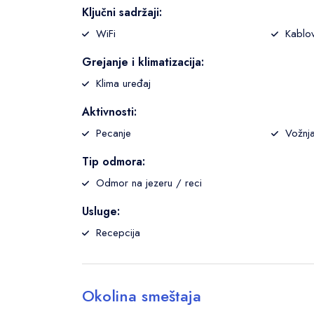
Ključni sadržaji:
WiFi
Kablo
Grejanje i klimatizacija:
Klima uređaj
Aktivnosti:
Pecanje
Vožnja
Tip odmora:
Odmor na jezeru / reci
Usluge:
Recepcija
Okolina smeštaja