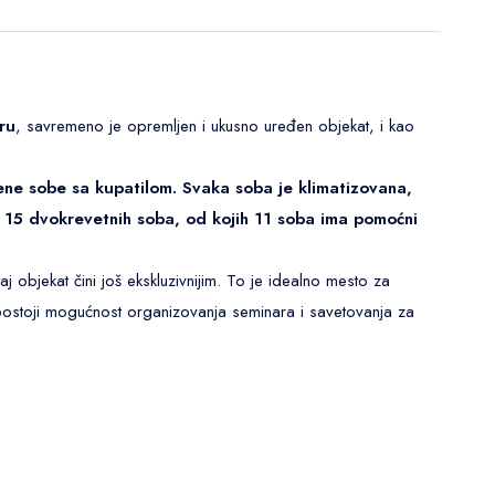
ru
, savremeno je opremljen i ukusno uređen objekat, i kao
ne sobe sa kupatilom. Svaka soba je klimatizovana,
ma 15 dvokrevetnih soba, od kojih 11 soba ima pomoćni
aj objekat čini još ekskluzivnijim. To je idealno mesto za
 postoji mogućnost organizovanja seminara i savetovanja za