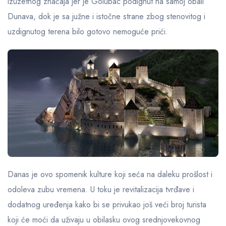
izuzetnog značaja jer je Golubac podignut na samoj obali
Dunava, dok je sa južne i istočne strane zbog stenovitog i
uzdignutog terena bilo gotovo nemoguće prići.
Danas je ovo spomenik kulture koji seća na daleku prošlost i
odoleva zubu vremena. U toku je revitalizacija tvrđave i
dodatnog uređenja kako bi se privukao još veći broj turista
koji će moći da uživaju u obilasku ovog srednjovekovnog