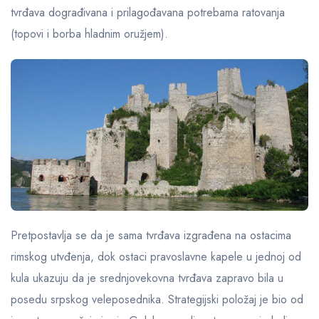
tvrđava dograđivana i prilagođavana potrebama ratovanja
(topovi i borba hladnim oružjem).
Pretpostavlja se da je sama tvrđava izgrađena na ostacima
rimskog utvđenja, dok ostaci pravoslavne kapele u jednoj od
kula ukazuju da je srednjovekovna tvrđava zapravo bila u
posedu srpskog veleposednika. Strategijski položaj je bio od