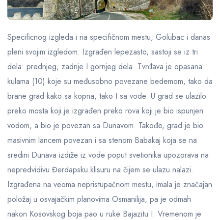
Specificnog izgleda i na specifičnom mestu, Golubac i danas
pleni svojim izgledom. Izgrađen lepezasto, sastoji se iz tri
dela: prednjeg, zadnje I gornjeg dela. Tvrđava je opasana
kulama (10) koje su međusobno povezane bedemom, tako da
brane grad kako sa kopna, tako I sa vode. U grad se ulazilo
preko mosta koji je izgrađen preko rova koji je bio ispunjen
vodom, a bio je povezan sa Dunavom. Takođe, grad je bio
masivnim lancem povezan i sa stenom Babakaj koja se na
sredini Dunava izdiže iz vode poput svetionika upozorava na
nepredvidivu Đerdapsku klisuru na čijem se ulazu nalazi.
Izgrađena na veoma nepristupačnom mestu, imala je značajan
položaj u osvajačkim planovima Osmanilija, pa je odmah
nakon Kosovskog boja pao u ruke Bajazitu I. Vremenom je