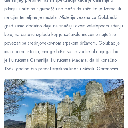
Galerija fotografija
današnjeg predmet raznih spekulacija kada je datiranje u
pitanju, i niko sa sigurnošću ne može da kaže ko je tvorac, ili
na cijim temeljima je nastala. Misterija vezana za Golubački
grad samo dodatno daje na značaju ovom velelepnom zdanju
koje, na osnovu izgleda koji je sačuvalo možemo najtešnje
povezati sa srednjovekovnom srpskom državom. Golubac je
imao burnu istoriju, mnoge bitke su se vodile oko njega, bio
je i u rukama Osmanlija, i u rukama Mađara, da bi konačno
1867. godine bio predat srpskom knezu Mihailu Obrenoviću.