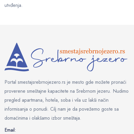
utvđenja.
Portal smestajsrebrnojezero.rs je mesto gde možete pronaći
proverene smeštajne kapacitete na Srebrnom jezeru. Nudimo
pregled apartmana, hotela, soba i vila uz lakši način
informisanja o ponudi. Cilj nam je da povežemo goste sa
domaćinima i olakšamo izbor smeštaja.
Email: