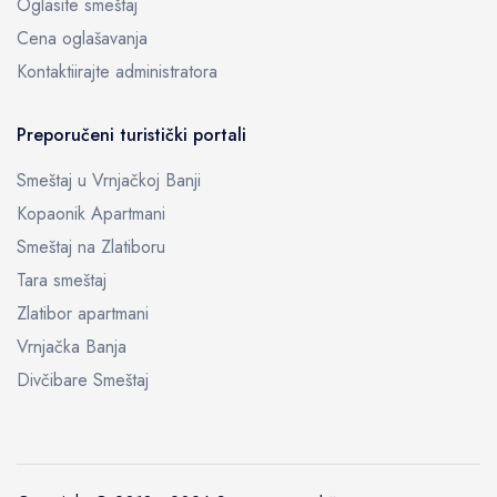
Oglasite smeštaj
Cena oglašavanja
Kontaktiirajte administratora
Preporučeni turistički portali
Smeštaj u Vrnjačkoj Banji
Kopaonik Apartmani
Smeštaj na Zlatiboru
Tara smeštaj
Zlatibor apartmani
Vrnjačka Banja
Divčibare Smeštaj