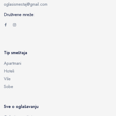
oglasismestaj@gmail.com
Društvene mreže:
Tip smeštaja
Apartmani
Hoteli
Vile
Sobe
Sve o oglašavanju