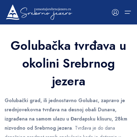
Golubačka tvrđava u
Početna
okolini Srebrnog
Smeštaji
Kategorije
Kategorije
O Srebrnom jezeru
jezera
Apartmani
Uopšteno o jezeru
Hoteli
Viminacijum
Vile
Lepenski Vir
Golubački grad, ili jednostavno Golubac, zapravo je
srednjovekovna tvrđava na desnoj obali Dunava,
Sobe
Ramska tvrđava
izgrađena na samom ulazu u Đerdapsku klisuru, 28km
Mapa smeštaja
Golubačka tvrđava
nizvodno od Srebrnog jezera
. Tvrđava je do dana