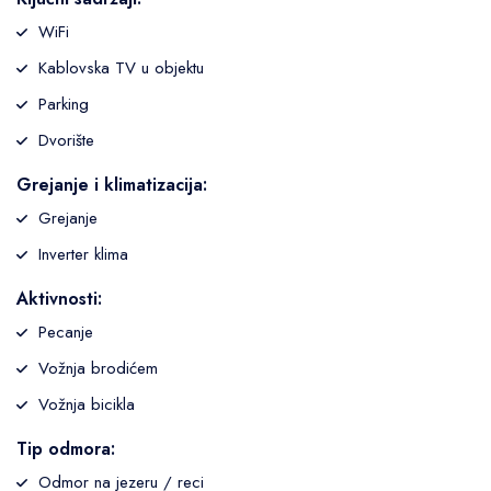
WiFi
Kablovska TV u objektu
Parking
Dvorište
Grejanje i klimatizacija:
Grejanje
Inverter klima
Aktivnosti:
Pecanje
Vožnja brodićem
Vožnja bicikla
Tip odmora:
Odmor na jezeru / reci