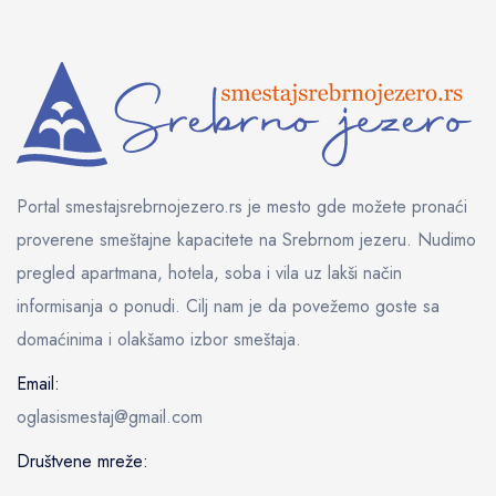
Portal smestajsrebrnojezero.rs je mesto gde možete pronaći
proverene smeštajne kapacitete na Srebrnom jezeru. Nudimo
pregled apartmana, hotela, soba i vila uz lakši način
informisanja o ponudi. Cilj nam je da povežemo goste sa
domaćinima i olakšamo izbor smeštaja.
Email:
oglasismestaj@gmail.com
Društvene mreže: