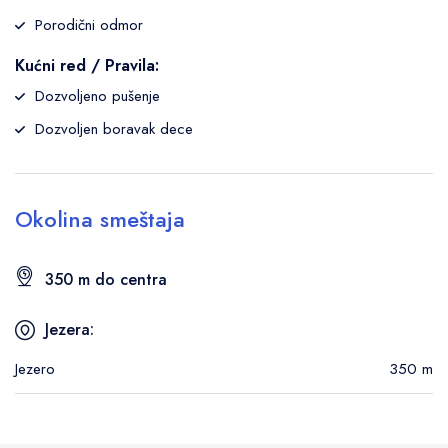
Porodični odmor
Kućni red / Pravila:
Dozvoljeno pušenje
Dozvoljen boravak dece
Okolina smeštaja
350 m do centra
Jezera:
Jezero
350 m