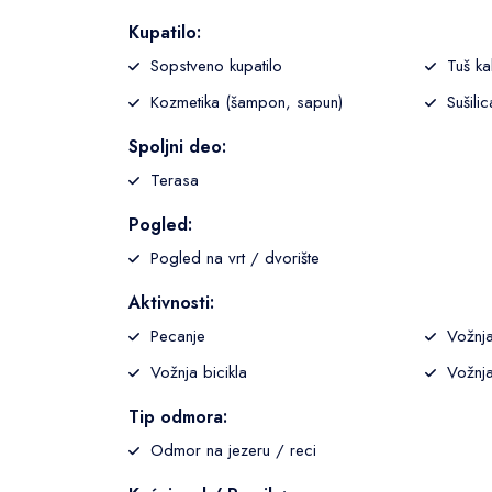
Kupatilo:
Sopstveno kupatilo
Tuš ka
Kozmetika (šampon, sapun)
Sušili
Spoljni deo:
Terasa
Pogled:
Pogled na vrt / dvorište
Aktivnosti:
Pecanje
Vožnja
Vožnja bicikla
Vožnj
Tip odmora:
Odmor na jezeru / reci