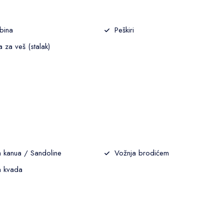
bina
Peškiri
ca za veš (stalak)
 kanua / Sandoline
Vožnja brodićem
a kvada