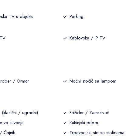
vska TV u objektu
Parking
 TV
Kablovska / IP TV
rober / Ormar
Noćni stočić sa lampom
 (klasični / ugradni)
Frižider / Zamrzivač
e za kuvanje
Kuhinjski pribor
 / Čajnik
Trpezarijski sto sa stolicama