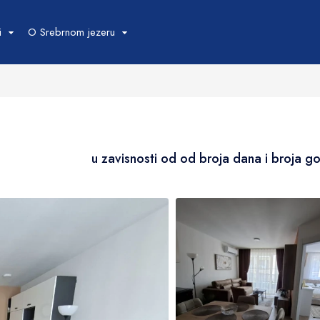
u zavisnosti od od broja dana i broja g
Okolina
i
O Srebrnom jezeru
I
u zavisnosti od od broja dana i broja g
Datum završetka