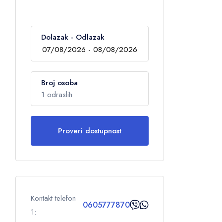
Dolazak - Odlazak
Broj osoba
1 odraslih
Proveri dostupnost
Odrasli
1
Deca
0
Kontakt telefon
0605777870
1:
OK