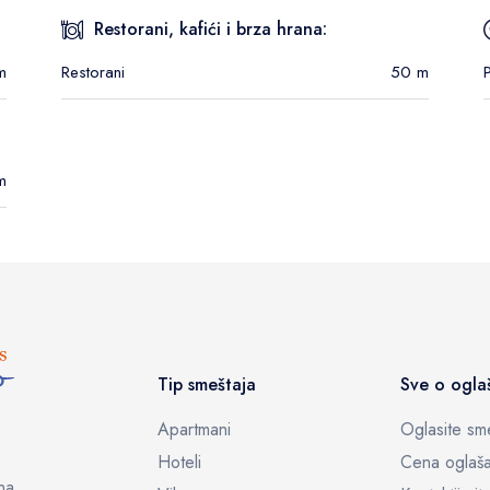
Restorani, kafići i brza hrana:
m
Restorani
50 m
m
Tip smeštaja
Sve o ogla
Apartmani
Oglasite sme
Hoteli
Cena oglaša
na