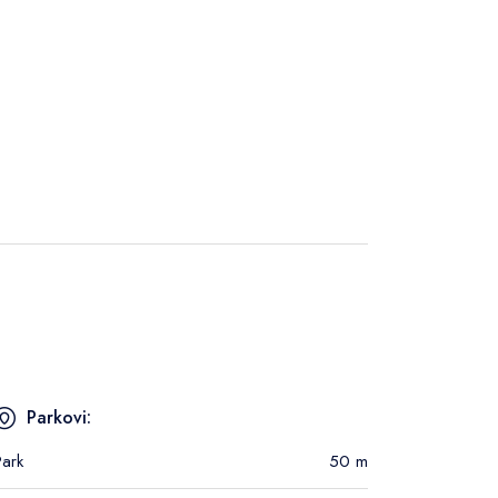
Parkovi:
Park
50 m