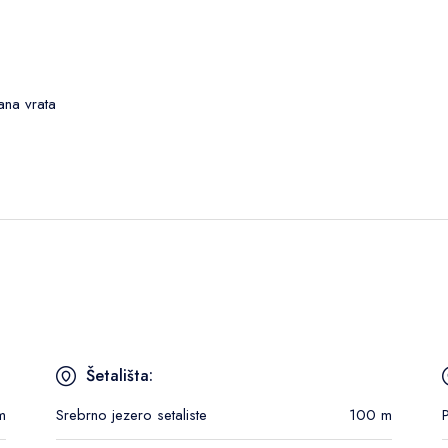
rana vrata
Šetališta:
m
Srebrno jezero setaliste
100 m