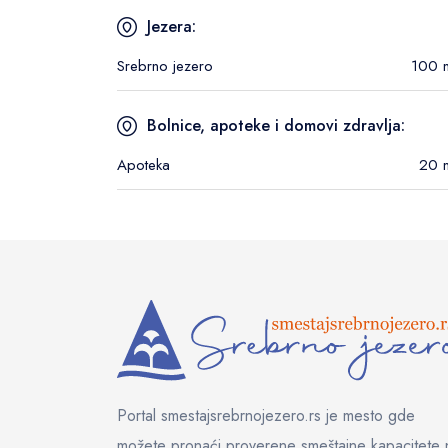
Jezera:
Srebrno jezero
100 
Bolnice, apoteke i domovi zdravlja:
Apoteka
20 
Portal smestajsrebrnojezero.rs je mesto gde
možete pronaći proverene smeštajne kapacitete 