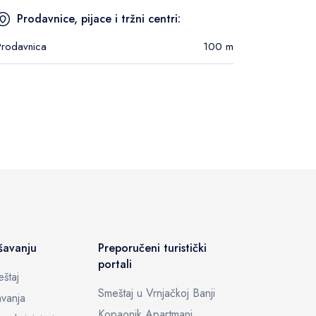
Prodavnice, pijace i tržni centri:
Prodavnica
100 m
šavanju
Preporučeni turistički
portali
štaj
Smeštaj u Vrnjačkoj Banji
vanja
Kopaonik Apartmani