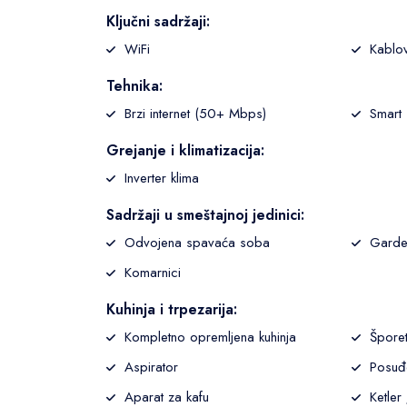
Ključni sadržaji:
WiFi
Kablo
Tehnika:
Brzi internet (50+ Mbps)
Smart
Grejanje i klimatizacija:
Inverter klima
Sadržaji u smeštajnoj jedinici:
Odvojena spavaća soba
Garde
Komarnici
Kuhinja i trpezarija:
Kompletno opremljena kuhinja
Šporet
Aspirator
Posuđ
Aparat za kafu
Ketler