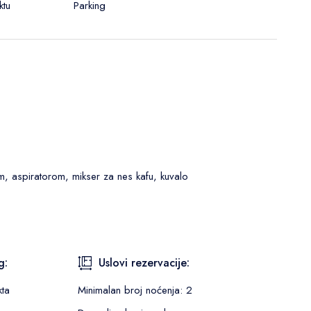
ktu
Parking
 aspiratorom, mikser za nes kafu, kuvalo
g:
Uslovi rezervacije:
kta
Minimalan broj noćenja: 2