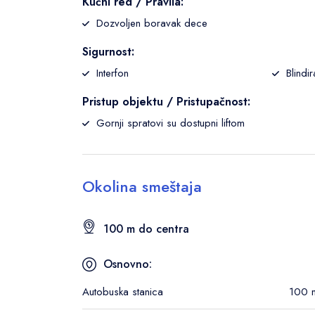
Kućni red / Pravila:
Dozvoljen boravak dece
Sigurnost:
Interfon
Blindi
Pristup objektu / Pristupačnost:
Gornji spratovi su dostupni liftom
Okolina smeštaja
100 m do centra
Osnovno:
Autobuska stanica
100 