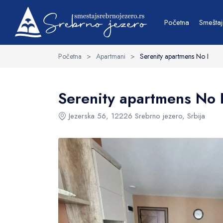
Osnovne informacije
Struktura
Sadržaj
Početna
Smeštaj
Početna
>
Apartmani
>
Serenity apartmens No I
Upit
Serenity apartmens No 
Jezerska 56, 12226 Srebrno jezero, Srbija
Datum početka
Parking