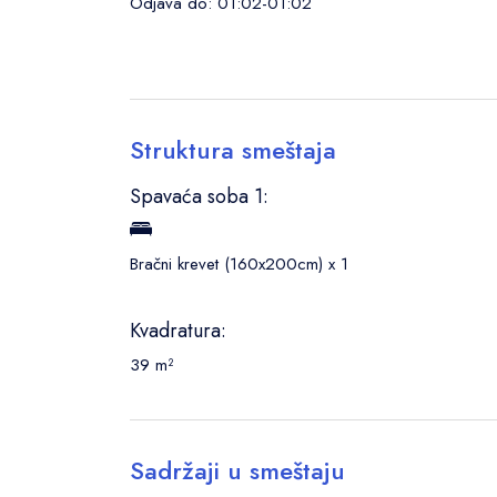
Odjava do: 01:02-01:02
Struktura smeštaja
Spavaća soba 1:
Bračni krevet (160x200cm) x 1
Kvadratura:
39 m²
Sadržaji u smeštaju