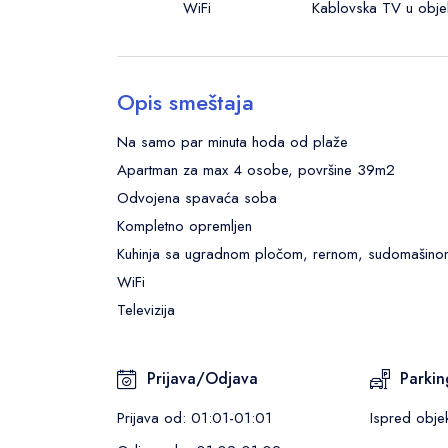
WiFi
Kablovska TV u obje
Opis smeštaja
Na samo par minuta hoda od plaže
Apartman za max 4 osobe, površine 39m2
Odvojena spavaća soba
Kompletno opremljen
Kuhinja sa ugradnom pločom, rernom, sudomašinom,
WiFi
Televizija
Prijava/Odjava
Parkin
Prijava od: 01:01-01:01
Ispred obje