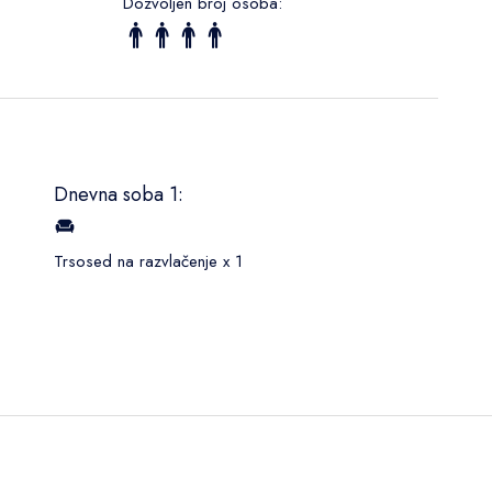
Dozvoljen broj osoba:
Dnevna soba 1:
Trsosed na razvlačenje x 1