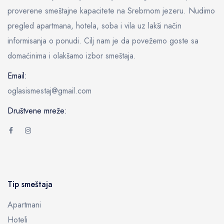
proverene smeštajne kapacitete na Srebrnom jezeru. Nudimo
pregled apartmana, hotela, soba i vila uz lakši način
informisanja o ponudi. Cilj nam je da povežemo goste sa
domaćinima i olakšamo izbor smeštaja.
Email:
oglasismestaj@gmail.com
Društvene mreže:
Tip smeštaja
Apartmani
Hoteli