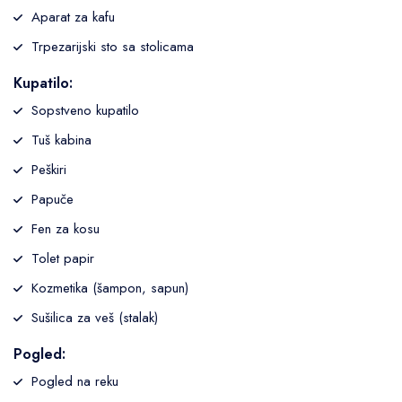
Aparat za kafu
Trpezarijski sto sa stolicama
Kupatilo:
Sopstveno kupatilo
Tuš kabina
Peškiri
Papuče
Fen za kosu
Tolet papir
Kozmetika (šampon, sapun)
Sušilica za veš (stalak)
Pogled:
Pogled na reku