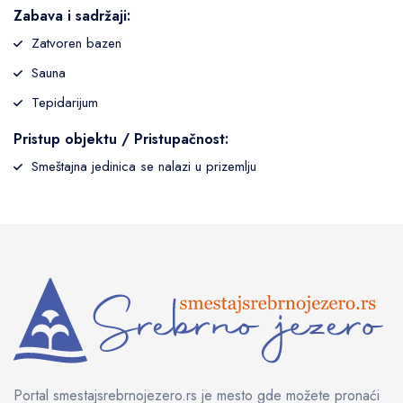
Zabava i sadržaji:
Zatvoren bazen
Sauna
Tepidarijum
Pristup objektu / Pristupačnost:
Smeštajna jedinica se nalazi u prizemlju
Portal smestajsrebrnojezero.rs je mesto gde možete pronaći