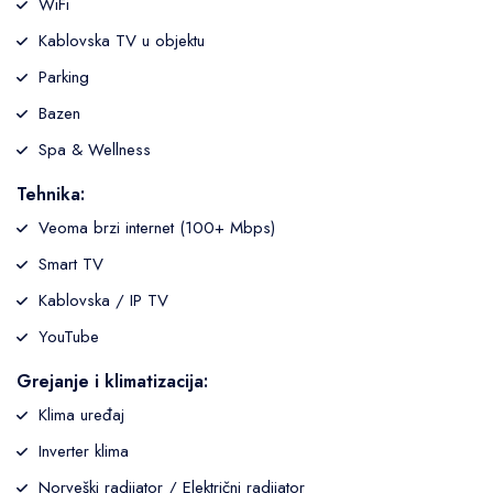
WiFi
Kablovska TV u objektu
Parking
Bazen
Spa & Wellness
Tehnika:
Veoma brzi internet (100+ Mbps)
Smart TV
Kablovska / IP TV
YouTube
Grejanje i klimatizacija:
Klima uređaj
Inverter klima
Norveški radijator / Električni radijator