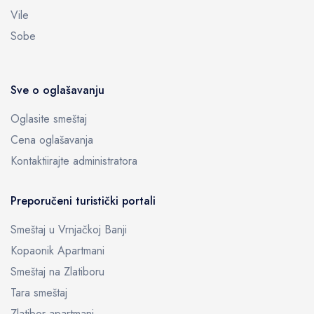
Vile
Sobe
Sve o oglašavanju
Oglasite smeštaj
Cena oglašavanja
Kontaktiirajte administratora
Preporučeni turistički portali
Smeštaj u Vrnjačkoj Banji
Kopaonik Apartmani
Smeštaj na Zlatiboru
Tara smeštaj
Zlatibor apartmani