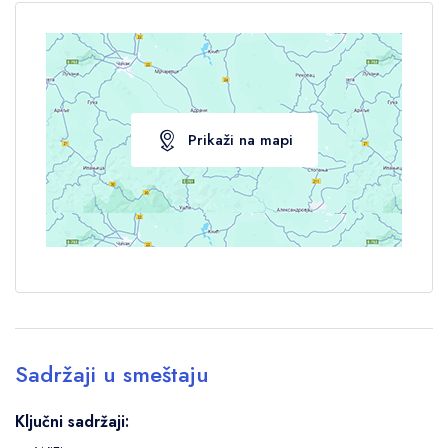
Prikaži na mapi
Sadržaji u smeštaju
Ključni sadržaji: