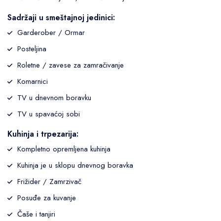
Sadržaji u smeštajnoj jedinici:
Garderober / Ormar
Posteljina
Roletne / zavese za zamračivanje
Komarnici
TV u dnevnom boravku
TV u spavaćoj sobi
Kuhinja i trpezarija:
Kompletno opremljena kuhinja
Kuhinja je u sklopu dnevnog boravka
Frižider / Zamrzivač
Posuđe za kuvanje
Čaše i tanjiri