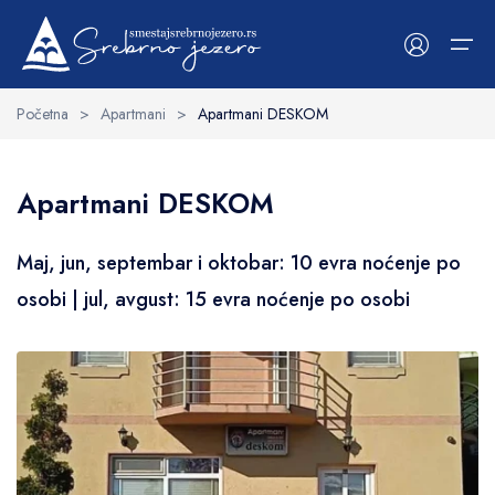
Osnovne informacije
Sadržaj
Okolina
Maj, jun, septembar i oktobar: 10 evra noćenje po
Početna
>
Apartmani
>
Apartmani DESKOM
osobi | jul, avgust: 15 evra noćenje po osobi
Početna
Apartmani DESKOM
Smeštaji
Kategorije
Kategorije
Maj, jun, septembar i oktobar: 10 evra noćenje po
O Srebrnom jezeru
Apartmani
Uopšteno o jezeru
osobi | jul, avgust: 15 evra noćenje po osobi
Hoteli
Viminacijum
Vile
Lepenski Vir
Sobe
Ramska tvrđava
Mapa smeštaja
Golubačka tvrđava