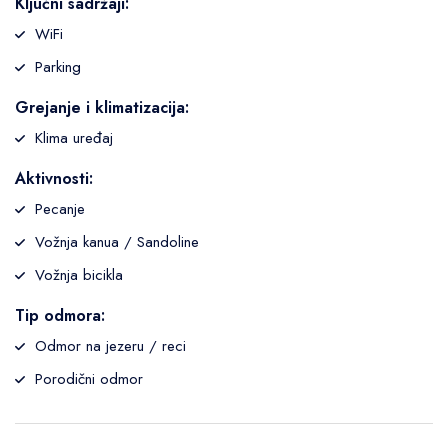
Ključni sadržaji:
WiFi
Parking
Grejanje i klimatizacija:
Klima uređaj
Aktivnosti:
Pecanje
Vožnja kanua / Sandoline
Vožnja bicikla
Tip odmora:
Odmor na jezeru / reci
Porodični odmor