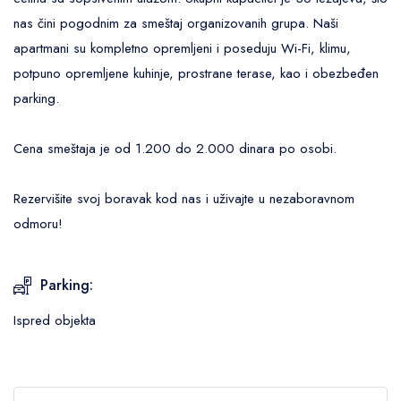
nas čini pogodnim za smeštaj organizovanih grupa. Naši
apartmani su kompletno opremljeni i poseduju Wi-Fi, klimu,
potpuno opremljene kuhinje, prostrane terase, kao i obezbeđen
parking.
Cena smeštaja je od 1.200 do 2.000 dinara po osobi.
Rezervišite svoj boravak kod nas i uživajte u nezaboravnom
odmoru!
Parking:
Ispred objekta