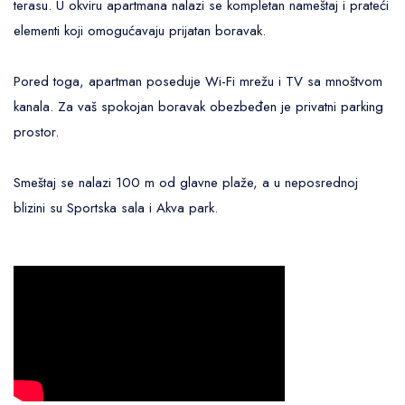
terasu. U okviru apartmana nalazi se kompletan nameštaj i prateći
elementi koji omogućavaju prijatan boravak.
Pored toga, apartman poseduje Wi-Fi mrežu i TV sa mnoštvom
kanala. Za vaš spokojan boravak obezbeđen je privatni parking
prostor.
Smeštaj se nalazi 100 m od glavne plaže, a u neposrednoj
blizini su Sportska sala i Akva park.