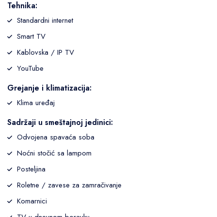
Tehnika:
Standardni internet
Smart TV
Kablovska / IP TV
YouTube
Grejanje i klimatizacija:
Klima uređaj
Sadržaji u smeštajnoj jedinici:
Odvojena spavaća soba
Noćni stočić sa lampom
Posteljina
Roletne / zavese za zamračivanje
Komarnici