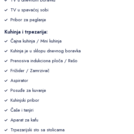
TV u dnevnom boravku
TV u spavaćoj sobi
Pribor za peglanje
Kuhinja i trpezarija:
Čajna kuhinja / Mini kuhinja
Kuhinja je u sklopu dnevnog boravka
Prenosiva indukciona ploča / Rešo
Frižider / Zamrzivač
Aspirator
Posuđe za kuvanje
Kuhinjski pribor
Čaše i tanjiri
Aparat za kafu
Trpezarijski sto sa stolicama