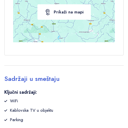
Prikaži na mapi
Sadržaji u smeštaju
Ključni sadržaji:
WiFi
Kablovska TV u objektu
Parking