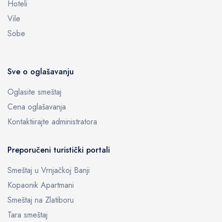
Hoteli
Vile
Sobe
Sve o oglašavanju
Oglasite smeštaj
Cena oglašavanja
Kontaktiirajte administratora
Preporučeni turistički portali
Smeštaj u Vrnjačkoj Banji
Kopaonik Apartmani
Smeštaj na Zlatiboru
Tara smeštaj