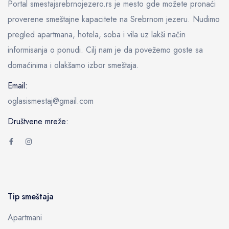
Portal smestajsrebrnojezero.rs je mesto gde možete pronaći
proverene smeštajne kapacitete na Srebrnom jezeru. Nudimo
pregled apartmana, hotela, soba i vila uz lakši način
informisanja o ponudi. Cilj nam je da povežemo goste sa
domaćinima i olakšamo izbor smeštaja.
Email:
oglasismestaj@gmail.com
Društvene mreže:
Tip smeštaja
Apartmani