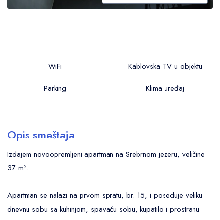
WiFi
Kablovska TV u objektu
Parking
Klima uređaj
Opis smeštaja
Izdajem novoopremljeni apartman na Srebrnom jezeru, veličine
37 m².
Apartman se nalazi na prvom spratu, br. 15, i poseduje veliku
dnevnu sobu sa kuhinjom, spavaću sobu, kupatilo i prostranu