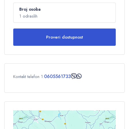
Broj osoba
1 odraslih
Proveri dostupnost
Odrasli
1
Deca
0
0605561733
Kontakt telefon 1:
OK