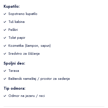
Kupatilo:
Sopstveno kupatilo
Tuš kabina
Peškiri
Tolet papir
Kozmetika (šampon, sapun)
Sredstvo za čišćenje
Spoljni deo:
Terasa
Baštanski nameštaj / prostor za sedenje
Tip odmora:
Odmor na jezeru / reci