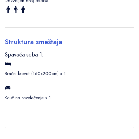
Dozvoljen broj osoba:
Struktura smeštaja
Spavaća soba 1:
Bračni krevet (160x200cm) x 1
Kauč na razvlačenje x 1