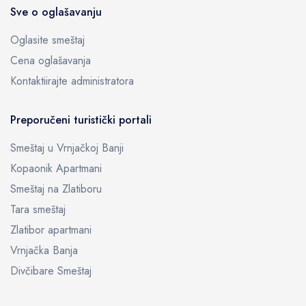
Sve o oglašavanju
Oglasite smeštaj
Cena oglašavanja
Kontaktiirajte administratora
Preporučeni turistički portali
Smeštaj u Vrnjačkoj Banji
Kopaonik Apartmani
Smeštaj na Zlatiboru
Tara smeštaj
Zlatibor apartmani
Vrnjačka Banja
Divčibare Smeštaj