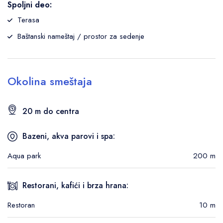
Spoljni deo:
Terasa
Baštanski nameštaj / prostor za sedenje
Okolina smeštaja
20 m do centra
Bazeni, akva parovi i spa:
Aqua park
200 m
Restorani, kafići i brza hrana:
Restoran
10 m