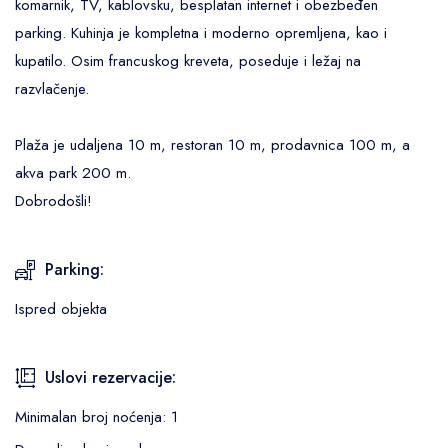
komarnik, TV, kablovsku, besplatan internet i obezbeđen
parking. Kuhinja je kompletna i moderno opremljena, kao i
kupatilo. Osim francuskog kreveta, poseduje i ležaj na
razvlačenje.
Plaža je udaljena 10 m, restoran 10 m, prodavnica 100 m, a
akva park 200 m.
Dobrodošli!
Parking:
Ispred objekta
Uslovi rezervacije:
Minimalan broj noćenja: 1