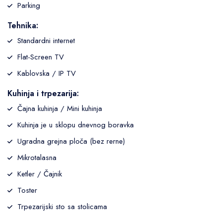
Parking
Tehnika:
Standardni internet
Flat-Screen TV
Kablovska / IP TV
Kuhinja i trpezarija:
Čajna kuhinja / Mini kuhinja
Kuhinja je u sklopu dnevnog boravka
Ugradna grejna ploča (bez rerne)
Mikrotalasna
Ketler / Čajnik
Toster
Trpezarijski sto sa stolicama