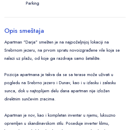
Parking
Opis smeštaja
Apartman "Darja" smešten je na najpoželjnijoj lokaciji na
Srebrnom jezeru, na prvom spratu novoizgrađene vile koja se
nalazi uz plažu, od koje ga razdvaja samo šetalište.
Pozicija apartmana je takva da se sa terase može uživati u
pogledu na Srebrno jezero i Dunav, kao i u izlasku i zalasku
sunca, dok u najtoplijem delu dana apartman nije izložen
direktnim sunčevim zracima.
Apartman je nov, kao i kompletan inventar u njemu, luksuzno
opremljen u skandinavskom stilu. Poseduje inverter klimu,