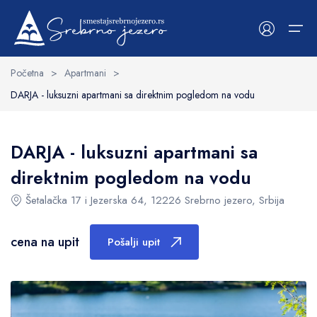
Osnovne informacije
Struktura
Sadržaj
Okolina
cena na upit
Pošalji upit
Početna
>
Apartmani
>
DARJA - luksuzni apartmani sa direktnim pogledom na vodu
Početna
Upit
Smeštaji
Kategorije
Kategorije
DARJA - luksuzni apartmani sa
O Srebrnom jezeru
direktnim pogledom na vodu
Apartmani
Uopšteno o jezeru
Datum početka
Šetalačka 17 i Jezerska 64, 12226 Srebrno jezero, Srbija
Hoteli
Viminacijum
Vile
Lepenski Vir
cena na upit
Pošalji upit
Datum završetka
Sobe
Ramska tvrđava
Mapa smeštaja
Golubačka tvrđava