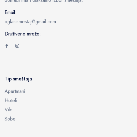
domaćinima i olakšamo izbor smeštaja.
Email:
oglasismestaj@gmail.com
Društvene mreže:
Tip smeštaja
Apartmani
Hoteli
Vile
Sobe